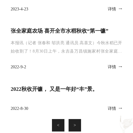
2023-4-23
详情
张全家庭农场 喜开全市水稻秋收“第一镰”
本报讯（记者 张春和 邬洪亮 通讯员 高喜文）今秋水稻已开
始收割了！8月30日上午，永吉县万昌镇施家村张全家庭农
场，随着一声&ldquo;开
2022-9-2
详情
2022秋收开镰， 又是一年好“丰”景。
2022-8-30
详情
<
>