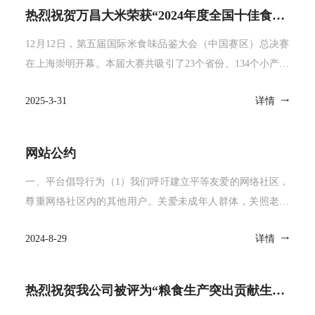
热烈祝贺万昌大米荣获“2024年度全国十佳食味产区”称号
12月12日，第五届国际米食味品鉴大会（中国赛区）总决赛
在上海崇明开幕。本届大赛共吸引了23个省份、134个小产区
的踊跃参与，共计1950份
2025-3-31
详情
网站公约
一、平台倡导行为（1）我们呼吁建立平等友爱的网络社区，
尊重网络社区内的其他用户。关爱未成年人群体，关照老年
人群体，尊重性别平等；不攻击、谩骂
2024-8-29
详情
热烈祝贺我公司被评为“粮食生产突出贡献生产标兵 ”