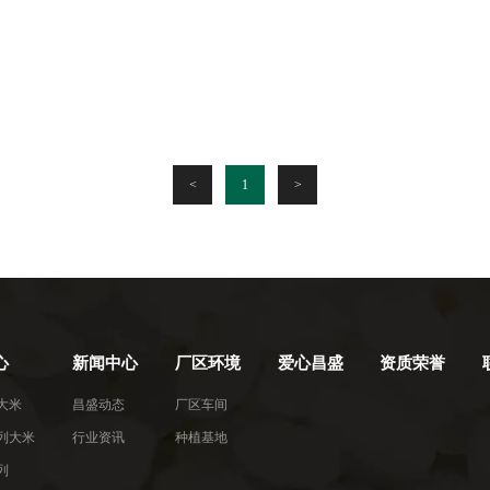
<
1
>
心
新闻中心
厂区环境
爱心昌盛
资质荣誉
大米
昌盛动态
厂区车间
列大米
行业资讯
种植基地
列