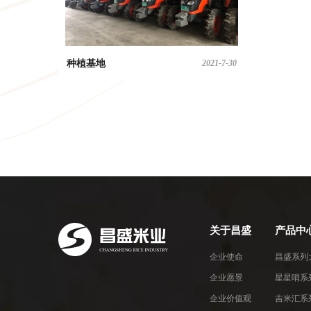
种植基地
2021-7-30
关于昌盛
产品中
企业使命
昌盛系列
企业愿景
星星哨系
企业价值观
吉米汇系